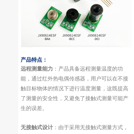
产品特点：
远程测量能力
：产品具备远程测量温度的功
能，通过红外热电偶传感器，用户可以在不接
触目标物体的情况下进行温度测量，这既提高
了测量的安全性，又避免了接触式测量可能产
生的误差。
无接触式设计
：由于采用无接触式测量方式，