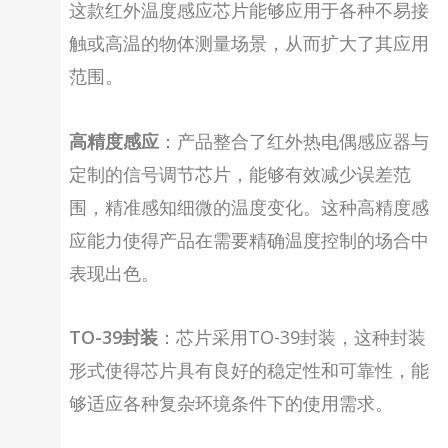
这款红外温度感应芯片能够应用于各种不易接
触或高温的物体测量场景，从而扩大了其应用
范围。
高精度感应
：产品整合了红外热电偶感应器与
定制的信号调节芯片，能够有效减少误差范
围，精准感知细微的温度变化。这种高精度感
应能力使得产品在需要精确温度控制的场合中
表现出色。
TO-39封装
：芯片采用TO-39封装，这种封装
形式使得芯片具有良好的稳定性和可靠性，能
够适应各种复杂环境条件下的使用需求。