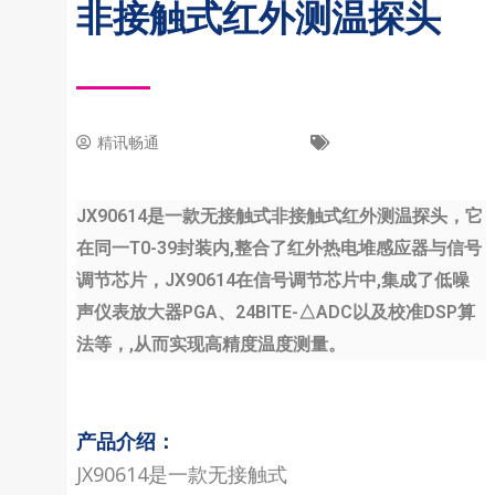
非接触式红外测温探头
精讯畅通
16 4 月, 2024
温湿度传感器
JX90614是一款无接触式非接触式红外测温探头，它
在同一T0-39封装内,整合了红外热电堆感应器与信号
调节芯片，JX90614在信号调节芯片中,集成了低噪
声仪表放大器PGA、24BITE-△ADC以及校准DSP算
法等，,从而实现高精度温度测量。
产品介绍：
JX90614是一款无接触式
非接触式红外测温探