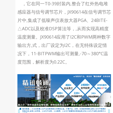
头
，它在同一T0-39封装内,整合了红外热电堆
感应器与信号调节芯片，JX90614在信号调节芯
片中,集成了低噪声仪表放大器PGA、24BITE-
△ADC以及校准DSP算法等，,从而实现高精度
温度测量。JX90614应用了I2C和PWM两种数字
输出方,式，出厂设定为I2C，在无特殊设定情
况下，11-BITPWM输出可测量,-70～380°C温
度范围，解析度为0.22C。