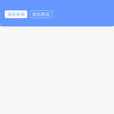
现在咨询
稍后再说
研发生产
百人研发团队,专业从事温湿度传感器技术研发、系统集成和项目
建设研发生产三百余种产品,申请130余项专利及软件著作。
投标协助
资质、证书齐全，有效提高中标率专业项目经理提供一对一全程追