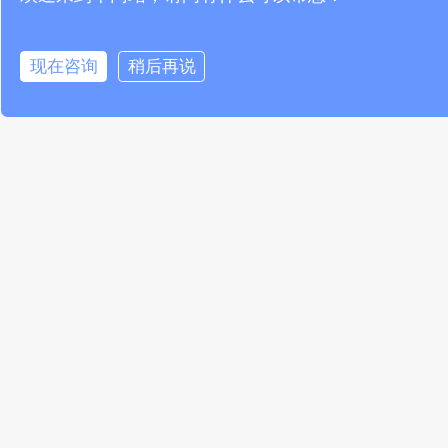
现代工业生产和日常生活的各个角落，成为实现精细
管理和决策的重要工具。随着物联网、大数据、人工
现在咨询
稍后再说
能等技术的发展，空气温湿度传感器的应用将更为广
且深入，继续在环保节能、安全保障、健康生活等领
发挥不可替代的关键作用。
PREVIOUS
NEXT
仓库温湿度传感器在现代仓储管理中的关键作用
机房温湿度传感器在数据中心环境监控中的关键作用
推荐阅读
温湿度传感器联网预警系统守护城