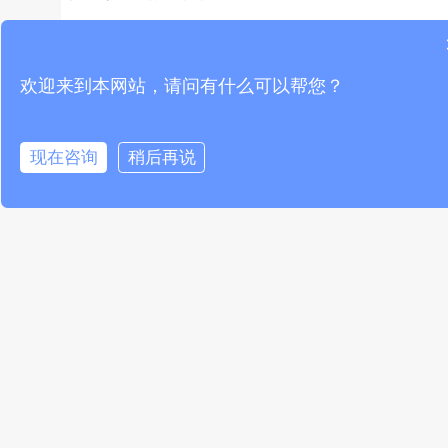
微型化与多功能化：通过新材料、新工艺的研发，使
湿度传感器体积更小、重量更轻，同时集成了更多其
欢迎来到本网站，请问有什么可以帮您？
环境参数（如压力、气体浓度等）的监测功能，满足
元化应用场景需求。
现在咨询
稍后再说
节能环保：低功耗设计和技术将是未来传感器发展的
要趋势，既符合绿色发展理念，又能大幅降低运营成
本。
总之，工业温湿度传感器作为智能化生产和环境监测
核心组件，在当前工业4.0的大背景下具有广阔的应用
景和发展潜力。未来，我们期待看到更多具备高精度
智能化、微型化和节能环保特点的新型温湿度传感器
品服务于各行各业，推动我国乃至全球的工业化进程