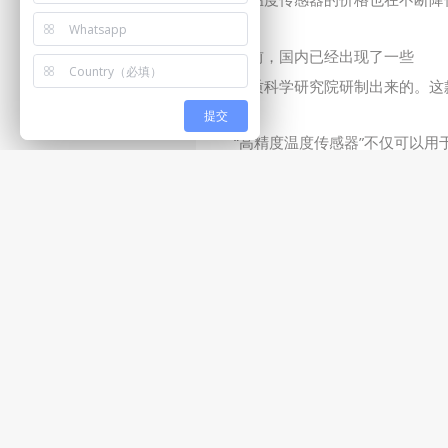
目前，国内已经出现了一些
高精
合肥物质科学研究院研制出来的。这
提交
“高精度温度传感器”不仅可以
温、低温等不同温度范围内的温度。
“高精度温度传感器”在粮情监
长环境进行监测，可以及时发现问题
预报，为农民的生产提供指导和帮助
随着科技的不断进步，高精度温
设备之一，为人们提供可靠的粮情监