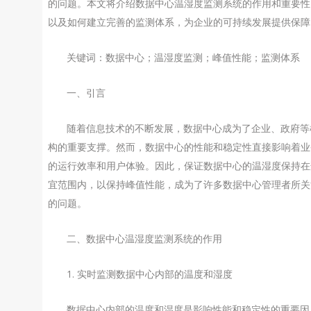
的问题。本文将介绍数据中心温湿度监测系统的作用和重要性
以及如何建立完善的监测体系，为企业的可持续发展提供保障
关键词：数据中心；温湿度监测；峰值性能；监测体系
一、引言
随着信息技术的不断发展，数据中心成为了企业、政府等
构的重要支撑。然而，数据中心的性能和稳定性直接影响着业
的运行效率和用户体验。因此，保证数据中心的温湿度保持在
宜范围内，以保持峰值性能，成为了许多数据中心管理者所关
的问题。
二、数据中心温湿度监测系统的作用
1. 实时监测数据中心内部的温度和湿度
数据中心内部的温度和湿度是影响性能和稳定性的重要因