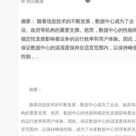
精讯畅通
24 8 月, 2023
新闻中心
摘要： 随着信息技术的不断发展，数据中心成为了企
业、政府等机构的重要支撑。然而，数据中心的性能
稳定性直接影响着业务的运行效率和用户体验。因此
保证数据中心的温湿度保持在适宜范围内，以保持峰
性能，...
摘要：
随着信息技术的不断发展，数据中心成为了企业、政府等
构的重要支撑。然而，数据中心的性能和稳定性直接影响着业
的运行效率和用户体验。因此，保证数据中心的温湿度保持在
宜范围内，以保持峰值性能，成为了许多数据中心管理者所关