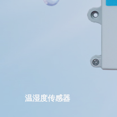
温湿度传感器