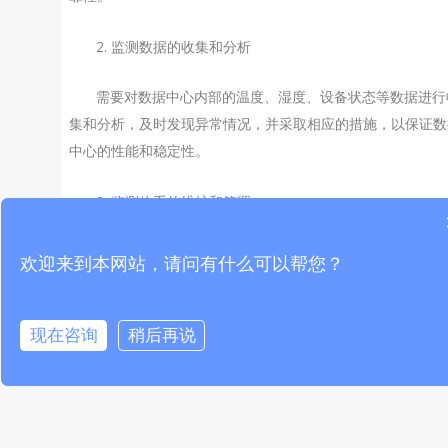
2. 监测数据的收集和分析
需要对数据中心内部的温度、湿度、设备状态等数据进行
集和分析，及时发现异常情况，并采取相应的措施，以保证数
中心的性能和稳定性。
3. 监测体系的维护和管理
需要定期对数据中心的监测体系进行维护和升级，以确保
欢迎来到本网站，请问有什么可以帮您？
正常运行，并及时发现和处理异常情况，以保证数据中心的性
和稳定性。
现在咨询
稍后再说
四、结论
数据中心温湿度监测系统能够实时监测数据中心内部的温
和湿度，并提供数据反馈，以便管理人员及时采取措施，以保