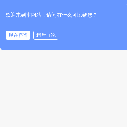
文章来源于网络，若有侵权，请联系我们删除
欢迎来到本网站，请问有什么可以帮您？
现在咨询
稍后再说
PREVIOUS
NEXT
机房温湿度监测技术助力防止硬件故障和数据损失！
温度传感器助力打造舒适而节能的居住环境
推荐阅读
温湿度传感器联网预警系统守护城
市地下管廊安全
READ MORE »