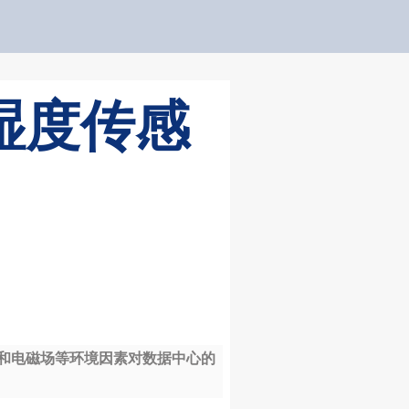
湿度传感
和电磁场等环境因素对数据中心的