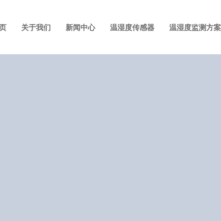
页
关于我们
新闻中心
温湿度传感器
温湿度监测方案