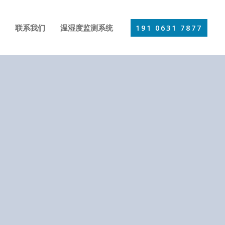
191 0631 7877
联系我们
温湿度监测系统