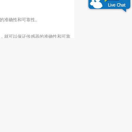
果的准确性和可靠性。
口，就可以保证传感器的准确性和可靠
器，管理员能够及时了解机房的环境
平台能够提供丰富的功能，包括机房
并及时采取相应的措施进行维护和优