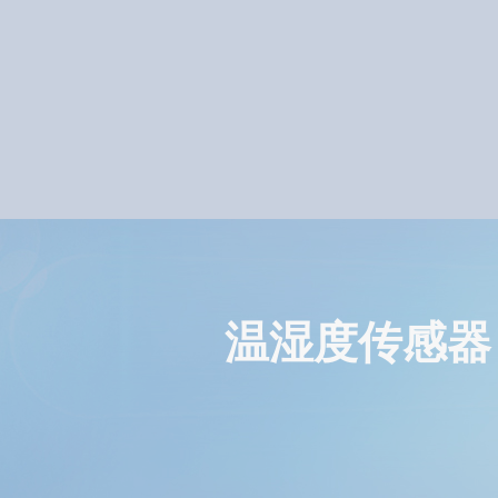
温湿度传感器