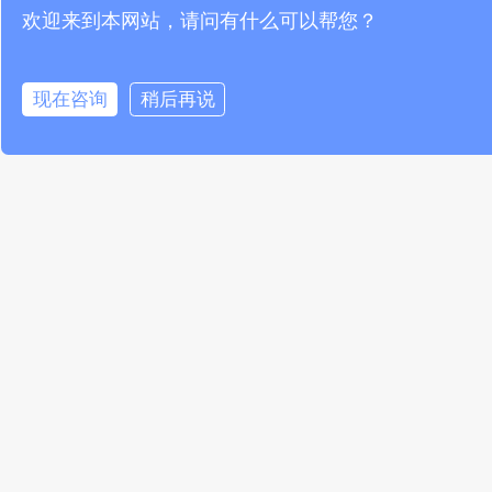
度和湿度。
欢迎来到本网站，请问有什么可以帮您？
综上所述，485温湿度传感器是一种可以实时监测和远程
制环境的传感器，可以用于环境监测、工业生产、医疗等多个
现在咨询
稍后再说
域。在智能环境监测解决方案中，可以根据具体应用场景来设
计，以实现更好的实时监测和控制。
文章来源于网络，若有侵权，请联系我们删除
PREVIOUS
NEXT
高精度温湿度传感器：精准监测环境条件的可靠解决方案
温湿度探测器：实现精准环境监测与调节的必备装备
推荐阅读