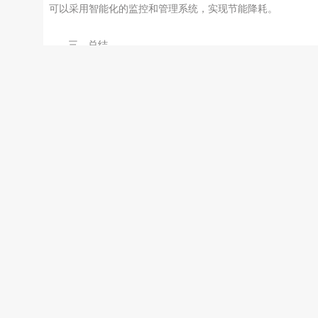
可以采用智能化的监控和管理系统，实现节能降耗。
三、总结
本文通过对迈向智能工厂的步伐：工业温湿度传感器的数
分析与优化的分析，探讨了工业温湿度传感器在智能工厂中的
据分析与优化。通过数据分析和优化，可以实现对实时环境变
的准确监测和实时调节，提高生产效率和降低生产成本，从而
现智能工厂的目标。
文章来源于网络，若有侵权，请联系我们删除
PREVIOUS
NEXT
精确监测工业环境：工业温湿度传感器的重要性与功能
绿色工业发展的关键一环：工业温湿度传感器的节能减排效益