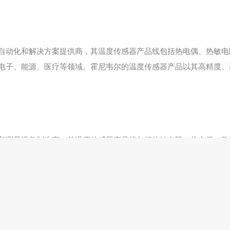
自动化和解决方案提供商，其温度传感器产品线包括热电偶、热敏电
电子、能源、医疗等领域。霍尼韦尔的温度传感器产品以其高精度、
和测量设备制造商，其温度传感器产品线包括热敏电阻、热电偶、数
定性而著称。其数字温度传感器被广泛应用于航空航天、汽车、能源
总结