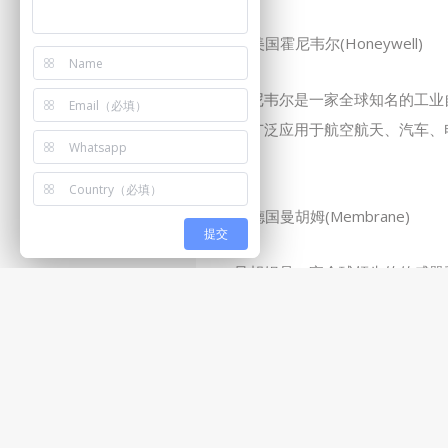
2. 美国霍尼韦尔(Honeywell)
霍尼韦尔是一家全球知名的工业
器产品广泛应用于航空航天、汽车、
称。
3. 德国曼胡姆(Membrane)
提交
曼胡姆是一家全球领先的传感器
器产品以其高准确性、高可靠性和稳
二、优秀温度传感器厂家的经验
1. 设计研发能力