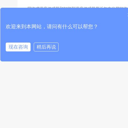
网络式温度传感器和智能型温度传感器是近年来发展较快
技术，这些传感器可以实现远程监测和控制，具备实时性、准
性和智能化等特点，可以应用于工业自动化、智能交通、智能
欢迎来到本网站，请问有什么可以帮您？
疗等领域。
3. 多功能化
现在咨询
稍后再说
多功能化的温度传感器不仅可以测量温度，还可以测量其
物理量，例如电压、电流等，可以应用于各种工业自动化控制
故障检测等领域。
4. 智能化集成化
智能化集成化的温度传感器可以实现多种传感器数据的融
合，并且可以实现数据的实时监测和分析，可以应用于各种工
自动化控制和故障检测等领域。