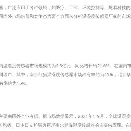
器，广泛应用于各种领域，如医疗、工业、环境控制等。随着科技的
国内外市场份额和竞争态势两个方面来分析温湿度传感器厂家的市场
，国内温湿度传感器市场规模约为4.5亿元，同比增长约21.6%。在国
圳瑞声。其中，南京熊猫温湿度传感器市场占有率约为45%，北京
有率约为15%。
要由国外企业占据。据市场数据显示，2021年1-9月，全球温湿
、德国恩德、日本日立和瑞典霍尼韦尔是温湿度传感器的主要供应商。