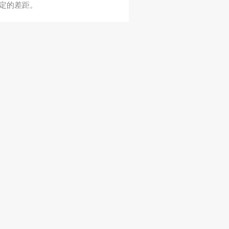
定的差距。
声等企业的产品在设计、性能、价格
厂家也在积极研发新技术、新产品，
术水平、降低价格等方面采取不同的
展市场，在国际市场取得了一定的成