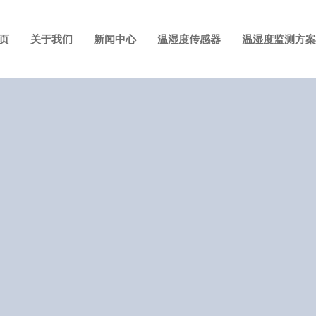
页
关于我们
新闻中心
温湿度传感器
温湿度监测方案