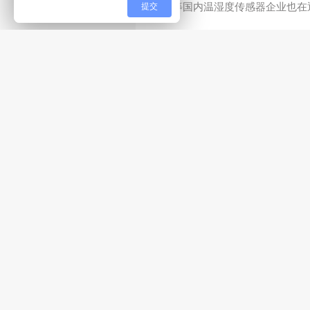
圳瑞声等国内温湿度传感器企业也在
提交
二、竞争态势
1. 竞争格局
在国内市场，温湿度传感器厂家
等方面具有较强的优势，在市场上占
不断提高产品的性能和质量，以提高
2. 竞争策略
在国际市场，温湿度传感器厂家
策略。其中，南京熊猫、北京华测和
功。