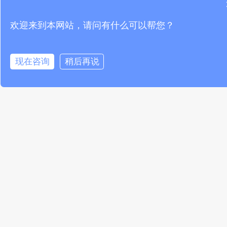
推荐阅读
欢迎来到本网站，请问有什么可以帮您？
温湿度传感器联网预警系统守护城
现在咨询
稍后再说
市地下管廊安全
READ MORE »
温湿度传感器精准监测助力智慧农
业防灾减损
READ MORE »
温湿度传感器与物联网平台对接的