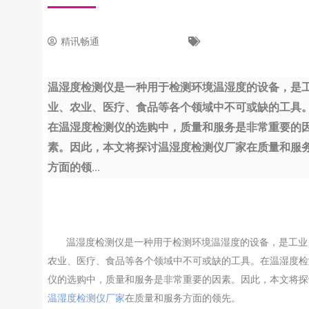
精讯畅通
7 7 月, 2023
新闻中心
温湿度检测仪是一种用于检测环境温湿度的设备，是
业、农业、医疗、食品等各个领域中不可或缺的工具
在温湿度检测仪的选购中，质量和服务是非常重要的
素。因此，本文将探讨温湿度检测仪厂家在质量和服
方面的领...
温湿度检测仪是一种用于检测环境温湿度的设备，是工业
农业、医疗、食品等各个领域中不可或缺的工具。在温湿度检
仪的选购中，质量和服务是非常重要的因素。因此，本文将探
温湿度检测仪厂家
在质量和服务方面的领先。