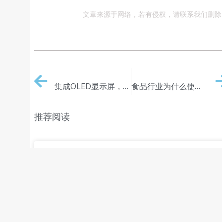
文章来源于网络，若有侵权，请联系我们删除
PREVIOUS
NEXT
集成OLED显示屏，让无线温度传感器更易操作
食品行业为什么使用高精密度温度传感器，与其价格的关系
推荐阅读
温湿度传感器联网预警系统守护城
市地下管廊安全
READ MORE »