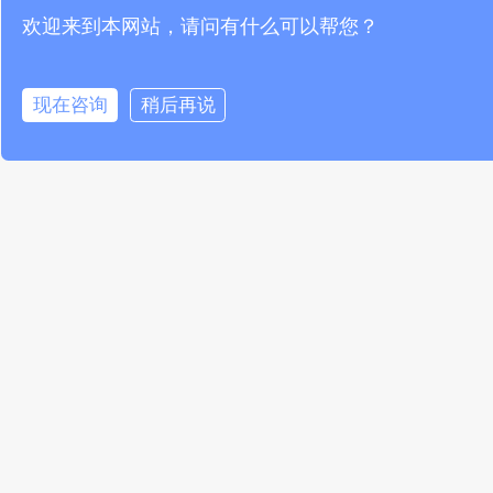
欢迎来到本网站，请问有什么可以帮您？
手机遥控直接把整个设施棚内的风机打开。土壤
湿度低于35%了，立即开始喷淋灌溉，立即开始
补水，人可以做到在任何时间任何地点来进行这
现在咨询
稍后再说
一块管控。利用温室模型，实现了智能大棚远程
管理模式。
温湿度传感器应用于烟叶发酵过程中
在烟草行业，烟叶的仓储是关系到成品烟质量问
题重要因素之一，良好的发酵工艺是做出好烟的
前提。
由于烟叶自然发酵的时间很长，整个发酵过程要
经历4-6个雨季。为保证自始至终不出问题达到